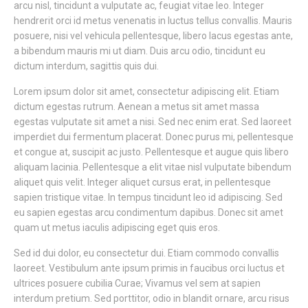
arcu nisl, tincidunt a vulputate ac, feugiat vitae leo. Integer
hendrerit orci id metus venenatis in luctus tellus convallis. Mauris
posuere, nisi vel vehicula pellentesque, libero lacus egestas ante,
a bibendum mauris mi ut diam. Duis arcu odio, tincidunt eu
dictum interdum, sagittis quis dui.
Lorem ipsum dolor sit amet, consectetur adipiscing elit. Etiam
dictum egestas rutrum. Aenean a metus sit amet massa
egestas vulputate sit amet a nisi. Sed nec enim erat. Sed laoreet
imperdiet dui fermentum placerat. Donec purus mi, pellentesque
et congue at, suscipit ac justo. Pellentesque et augue quis libero
aliquam lacinia. Pellentesque a elit vitae nisl vulputate bibendum
aliquet quis velit. Integer aliquet cursus erat, in pellentesque
sapien tristique vitae. In tempus tincidunt leo id adipiscing. Sed
eu sapien egestas arcu condimentum dapibus. Donec sit amet
quam ut metus iaculis adipiscing eget quis eros.
Sed id dui dolor, eu consectetur dui. Etiam commodo convallis
laoreet. Vestibulum ante ipsum primis in faucibus orci luctus et
ultrices posuere cubilia Curae; Vivamus vel sem at sapien
interdum pretium. Sed porttitor, odio in blandit ornare, arcu risus