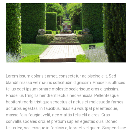
Lorem ipsum dolor sit amet, consectetur adipiscing elit. Sed
blandit massa vel mauris sollicitudin dignissim. Phasellus ultrices
tellus eget ipsum ornare molestie scelerisque eros dignissim.
Phasellus fringilla hendrerit lectus nec vehicula. Pellentesque
habitant morbi tristique senectus et netus et malesuada fames
ac turpis egestas. In faucibus, risus eu volutpat pellentesque,
massa felis feugiat velit, nec mattis felis elit a eros. Cras
convallis sodales orci, et pretium sapien egestas quis. Donec
tellus leo, scelerisque in facilisis a, laoreet vel quam. Suspendisse