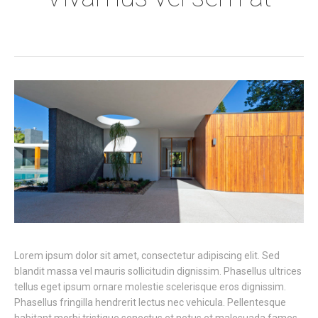
Lorem ipsum dolor sit amet, consectetur adipiscing elit. Sed
blandit massa vel mauris sollicitudin dignissim. Phasellus ultrices
tellus eget ipsum ornare molestie scelerisque eros dignissim.
Phasellus fringilla hendrerit lectus nec vehicula. Pellentesque
habitant morbi tristique senectus et netus et malesuada fames