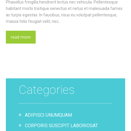
Phasellus fringilla hendrerit lectus nec vehicula. Pellentesque
habitant morbi tristique senectus et netus et malesuada fames
ac turpis egestas. In faucibus, risus eu volutpat pellentesque,
massa felis feugiat velit, nec…
read more
Categories
ADIPISCI UNUMQUAM
CORPORIS SUSCIPIT LABORIOSAT