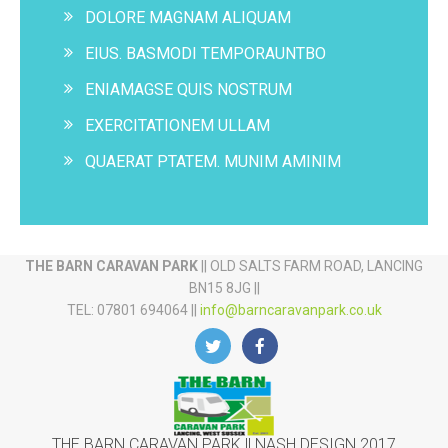
DOLORE MAGNAM ALIQUAM
EIUS. BASMODI TEMPORAUNTBO
ENIAMAGSE QUIS NOSTRUM
EXERCITATIONEM ULLAM
QUAERAT PTATEM. MUNIM AMINIM
THE BARN CARAVAN PARK
|| OLD SALTS FARM ROAD, LANCING
BN15 8JG ||
TEL: 07801 694064 ||
info@barncaravanpark.co.uk
THE BARN CARAVAN PARK || NASH DESIGN 2017